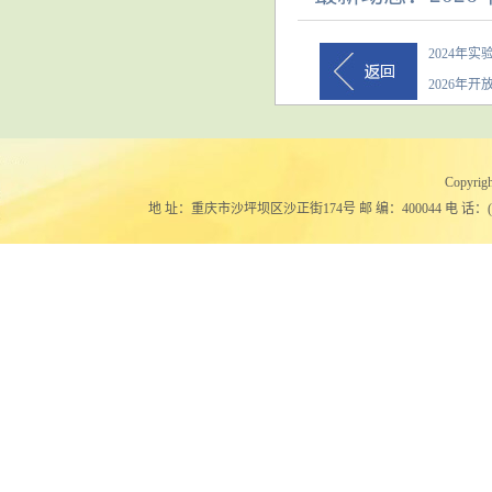
换及利用；
2024年
用技术与理
2026年
与技术；（
4
式能源系统理
Copy
二、重点资
地 址：重庆市沙坪坝区沙正街174号 邮 编：400044 电 话：(023)651024
（
1
）可再生
①微生物
主要研究
化理论及方法
及人工系统构
转化机理与特