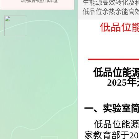
系统教育部重点实验室
生能源高效转化及
低品位余热余能高效利
低品位
Previous
Next
低品位能
2025
年
一、实验室
低品位能
家教育部于
20