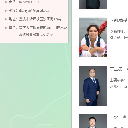
电话：023-65111297
邮箱：dlwuyao@cqu.edu.cn
地址：重庆市沙坪坝区沙正街174号
李莉:教
单位：重庆大学低品位能源利用技术及
李莉教授，
系统教育部重点实验室
备合成、催
丁玉栋：
主要从事：
热能利用及
王宏：博