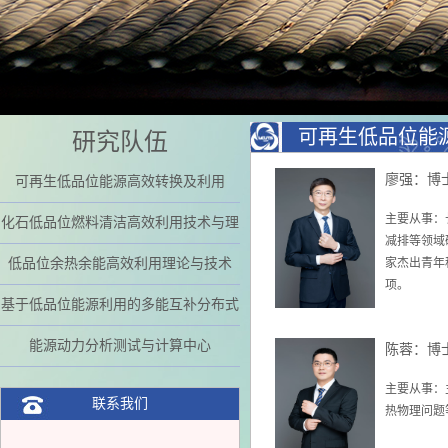
可再生低品位能
研究队伍
廖强：博
可再生低品位能源高效转换及利用
主要从事：
化石低品位燃料清洁高效利用技术与理
减排等领域
论
低品位余热余能高效利用理论与技术
家杰出青年
项。
基于低品位能源利用的多能互补分布式
能源系统理论及技术
能源动力分析测试与计算中心
陈蓉：博
主要从事：
联系我们
热物理问题