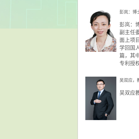
彭岚：博
彭岚：
副主任
面上项
学回国
篇，其中
专利授权
吴双应，
吴双应