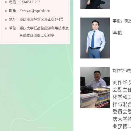
电话：023-65111297
邮箱：dlwuyao@cqu.edu.cn
地址：重庆市沙坪坝区沙正街174号
李俊，教
单位：重庆大学低品位能源利用技术及
李俊
系统教育部重点实验室
刘作华:
刘作华
会副主
化学和
拌与混
委员会委
庆大学
业获博...